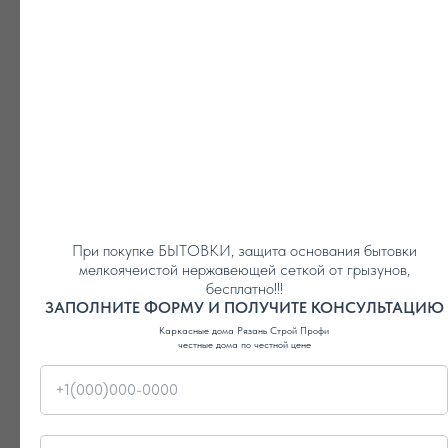
НАРУЖНАЯ ОКРАСКА ФАСАДА
БЫТОВКИ
акция на выбор !
.
ПОЛУЧИТЬ В ПОДАРОК
При покупке БЫТОВКИ, защита основания бытовки
мелкоячеистой нержавеющей сеткой от грызунов,
бесплатно!!!
ЗАПОЛНИТЕ ФОРМУ И ПОЛУЧИТЕ КОНСУЛЬТАЦИЮ
Каркасные дома Рязань Строй Профи
честные дома по честной цене