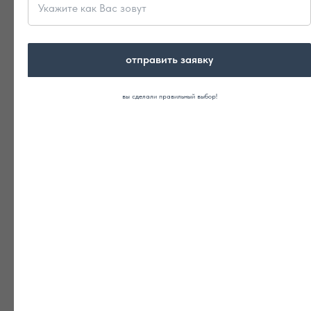
отправить заявку
ЗАЩИТА ОСНОВАНИЯ ОТ
ПРОНИКНОВЕНИЯ ГРЫЗУНОВ
вы сделали правильный выбор!
акция на выбор !
.
ПОЛУЧИТЬ В ПОДАРОК