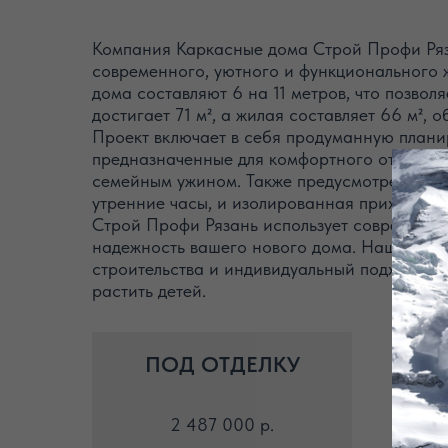
Компания Каркасные дома Строй Профи Ряза
современного, уютного и функционального 
дома составляют 6 на 11 метров, что позво
достигает 71 м², а жилая составляет 66 м²,
Проект включает в себя продуманную планир
предназначенные для комфортного отдыха, и
семейным ужином. Также предусмотрен один 
утренние часы, и изолированная прихожая,
Строй Профи Рязань использует современные
надежность вашего нового дома. Наша кома
строительства и индивидуальный подход к ка
растить детей.
ПОД ОТДЕЛКУ
2 487 000 р.