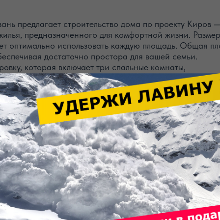
нь предлагает строительство дома по проекту Киров 
жилья, предназначенного для комфортной жизни. Разме
ляет оптимально использовать каждую площадь. Общая п
 обеспечивая достаточно простора для вашей семьи.
овку, которая включает три спальные комнаты,
 отдельную кухню, где вы сможете собираться с близки
санузел, что позволяет избежать ненужных очередей в
 создающая уютное первое впечатление.
 технологии и материалы, что обеспечивает долговечно
нда профессионалов гарантирует высокое качество
ждому клиенту, создавая жилье, в котором приятно жить
ЗИМА
ЗИМА +
3 496 000 р.
3 638 000 р.