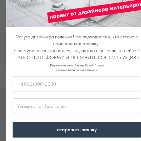
СНЕГОЗАРЕРЖАТЕЛИ ПРИ
СТРОИТЕЛЬСТВЕ ДОМА
акция на выбор !
.
Услуга дизайнера полезна ! Но подходит тем, кто строит с
нами дом под отделку !
Советуем воспользоваться, ведь когда еще, если не сейчас!
ПОЛУЧИТЬ В ПОДАРОК
ЗАПОЛНИТЕ ФОРМУ И ПОЛУЧИТЕ КОНСУЛЬТАЦИЮ
Каркасные дома Рязань Строй Профи
честные дома по честной цене
БОЛЬШЕ ПРОЕКТОВ !
отправить заявку